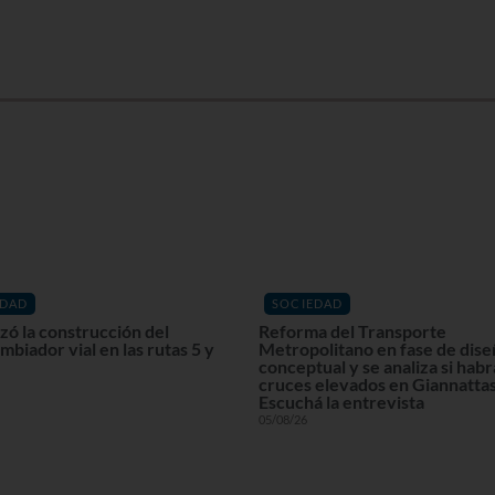
EDAD
SOCIEDAD
ó la construcción del
Reforma del Transporte
mbiador vial en las rutas 5 y
Metropolitano en fase de dis
conceptual y se analiza si habr
cruces elevados en Giannattas
Escuchá la entrevista
05/08/26