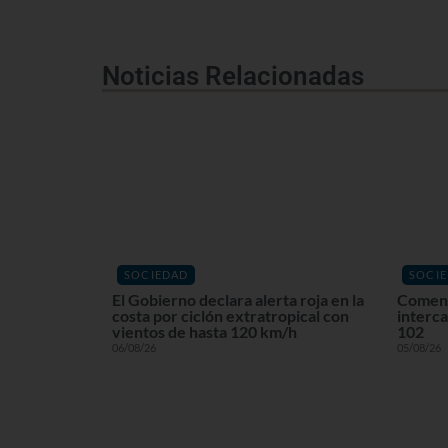
Noticias Relacionadas
SOCIEDAD
SOCI
El Gobierno declara alerta roja en la
Comenz
costa por ciclón extratropical con
interca
vientos de hasta 120 km/h
102
06/08/26
05/08/26