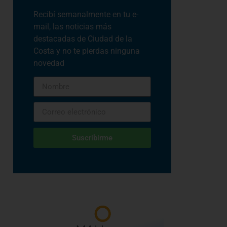
Recibí semanalmente en tu e-
mail, las noticias más
destacadas de Ciudad de la
Costa y no te pierdas ninguna
novedad
Suscribirme