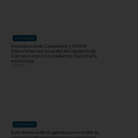
SOCIEDAD
Intendencia de Canelones y MTOP
intervienen en zona del Aeropuerto de
Carrasco con tres viaductos. Escuchá la
entrevista
31/07/26
SOCIEDAD
Este lunes reabrió agenda para recibir la
vacuna contra meningococo y en pocos