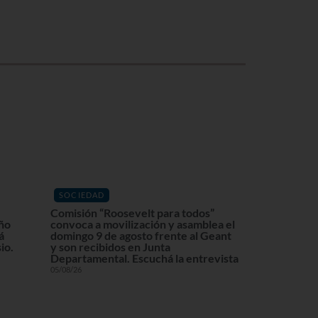
SOCIEDAD
Comisión “Roosevelt para todos”
eño
convoca a movilización y asamblea el
á
domingo 9 de agosto frente al Geant
io.
y son recibidos en Junta
Departamental. Escuchá la entrevista
05/08/26