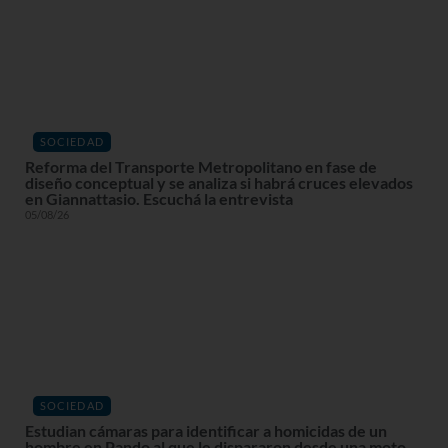
SOCIEDAD
Reforma del Transporte Metropolitano en fase de
diseño conceptual y se analiza si habrá cruces elevados
en Giannattasio. Escuchá la entrevista
05/08/26
SOCIEDAD
Estudian cámaras para identificar a homicidas de un
hombre en Pando al que le dispararon desde una moto