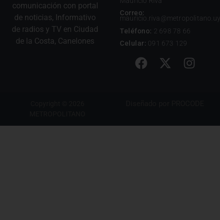
Mauricio Riva
comunicación con portal
Correo:
de noticias, Informativo
mauricio.riva@metropolitano.u
de radios y TV en Ciudad
Teléfono:
2 698 78 66
de la Costa, Canelones
Celular:
091 673 129
Diseñado por
PROCODE
Copyright © 2026
METROPOLITANO