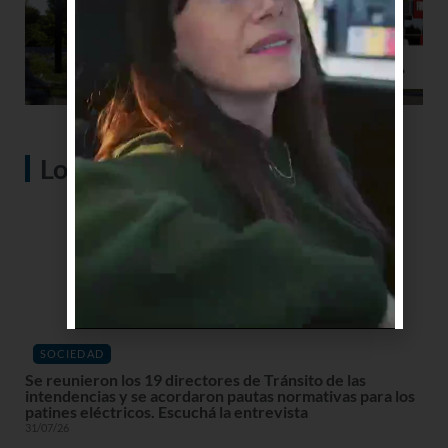
Lo más visto
SOCIEDAD
Se reunieron los 19 directores de Tránsito de las
intendencias y se acordaron pautas normativas para los
patines eléctricos. Escuchá la entrevista
31/07/26