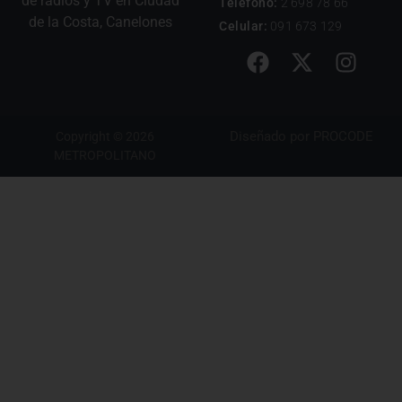
de radios y TV en Ciudad
Teléfono:
2 698 78 66
de la Costa, Canelones
Celular:
091 673 129
Diseñado por
PROCODE
Copyright © 2026
METROPOLITANO