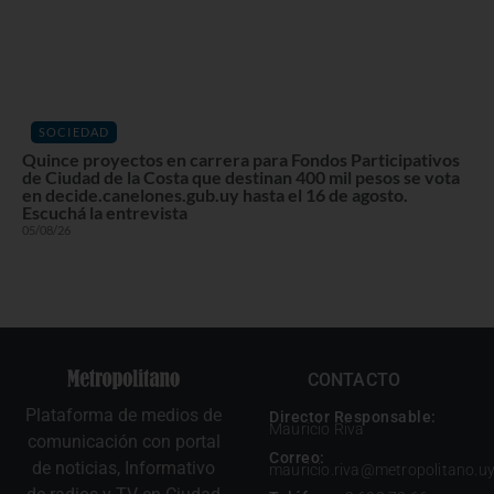
SOCIEDAD
Quince proyectos en carrera para Fondos Participativos
de Ciudad de la Costa que destinan 400 mil pesos se vota
en decide.canelones.gub.uy hasta el 16 de agosto.
Escuchá la entrevista
05/08/26
CONTACTO
Plataforma de medios de
Director Responsable:
Mauricio Riva
comunicación con portal
Correo:
de noticias, Informativo
mauricio.riva@metropolitano.u