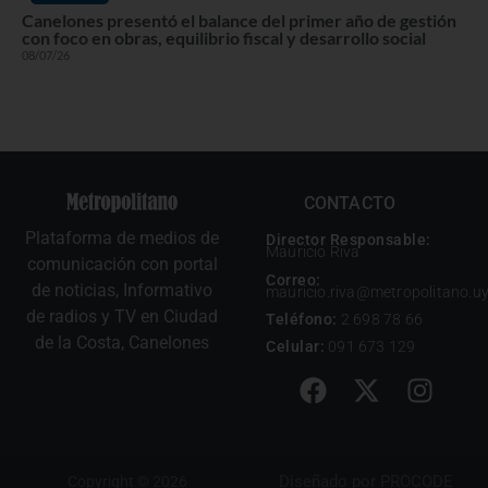
Canelones presentó el balance del primer año de gestión
con foco en obras, equilibrio fiscal y desarrollo social
08/07/26
CONTACTO
Plataforma de medios de
Director Responsable:
Mauricio Riva
comunicación con portal
Correo:
de noticias, Informativo
mauricio.riva@metropolitano.u
de radios y TV en Ciudad
Teléfono:
2 698 78 66
de la Costa, Canelones
Celular:
091 673 129
Diseñado por
PROCODE
Copyright © 2026