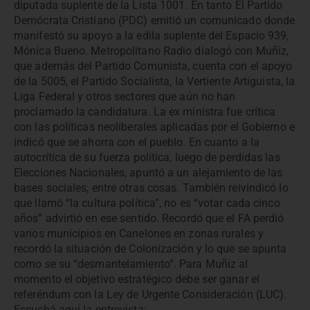
diputada suplente de la Lista 1001. En tanto El Partido
Demócrata Cristiano (PDC) emitió un comunicado donde
manifestó su apoyo a la edila suplente del Espacio 939,
Mónica Bueno. Metropolitano Radio dialogó con Muñiz,
que además del Partido Comunista, cuenta con el apoyo
de la 5005, el Partido Socialista, la Vertiente Artiguista, la
Liga Federal y otros sectores que aún no han
proclamado la candidatura. La ex ministra fue crítica
con las políticas neoliberales aplicadas por el Gobierno e
indicó que se ahorra con el pueblo. En cuanto a la
autocrítica de su fuerza política, luego de perdidas las
Elecciones Nacionales, apuntó a un alejamiento de las
bases sociales, entre otras cosas. También reivindicó lo
que llamó “la cultura política”, no es “votar cada cinco
años” advirtió en ese sentido. Recordó que el FA perdió
varios municipios en Canelones en zonas rurales y
recordó la situación de Colonización y lo que se apunta
como se su “desmantelamiento”. Para Muñiz al
momento el objetivo estratégico debe ser ganar el
referéndum con la Ley de Urgente Consideración (LUC).
Escuchá aquí la entrevista: