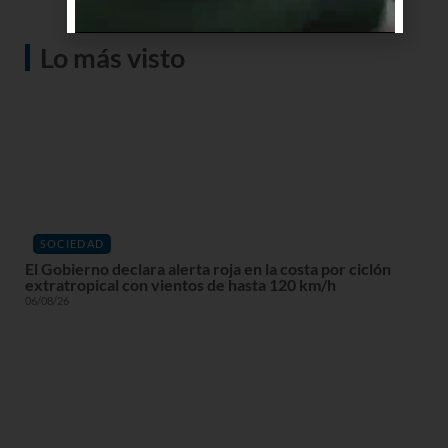
Lo más visto
SOCIEDAD
El Gobierno declara alerta roja en la costa por ciclón
extratropical con vientos de hasta 120 km/h
06/08/26