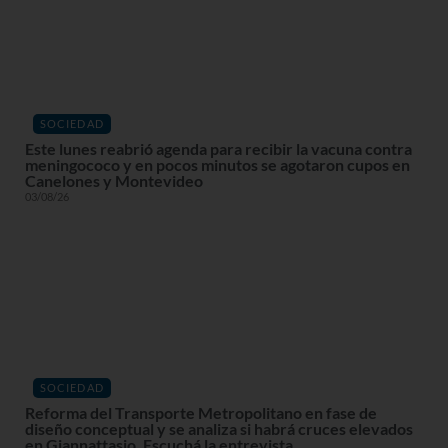
SOCIEDAD
Este lunes reabrió agenda para recibir la vacuna contra
meningococo y en pocos minutos se agotaron cupos en
Canelones y Montevideo
03/08/26
SOCIEDAD
Reforma del Transporte Metropolitano en fase de
diseño conceptual y se analiza si habrá cruces elevados
en Giannattasio. Escuchá la entrevista