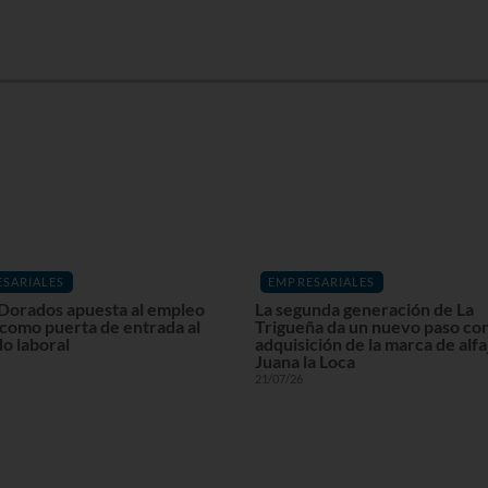
SARIALES
EMPRESARIALES
Dorados apuesta al empleo
La segunda generación de La
 como puerta de entrada al
Trigueña da un nuevo paso con
o laboral
adquisición de la marca de alf
Juana la Loca
21/07/26