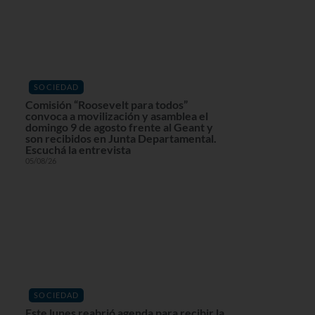
SOCIEDAD
Comisión “Roosevelt para todos”
convoca a movilización y asamblea el
domingo 9 de agosto frente al Geant y
son recibidos en Junta Departamental.
Escuchá la entrevista
05/08/26
SOCIEDAD
Este lunes reabrió agenda para recibir la