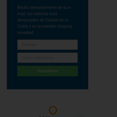
Recibí semanalmente en tu e-
mail, las noticias más
destacadas de Ciudad de la
Costa y no te pierdas ninguna
novedad
Suscribirme