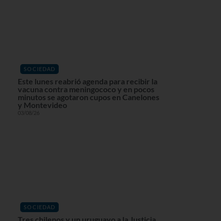
SOCIEDAD
Este lunes reabrió agenda para recibir la
vacuna contra meningococo y en pocos
minutos se agotaron cupos en Canelones
y Montevideo
03/08/26
SOCIEDAD
Tres chilenos y un uruguayo a la Justicia