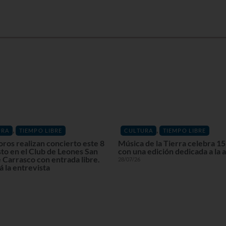
,
,
URA
TIEMPO LIBRE
CULTURA
TIEMPO LIBRE
oros realizan concierto este 8
Música de la Tierra celebra 15
to en el Club de Leones San
con una edición dedicada a la 
 Carrasco con entrada libre.
28/07/26
 la entrevista