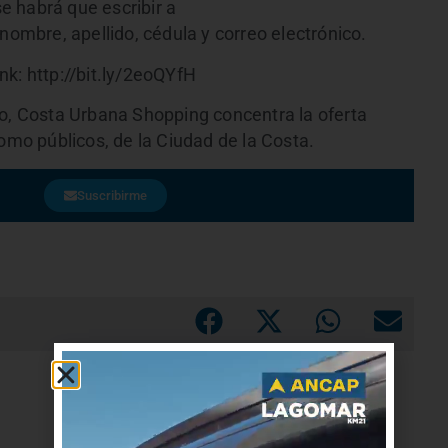
se habrá que escribir a
mbre, apellido, cédula y correo electrónico.
ink: http://bit.ly/2eoQYfH
io, Costa Urbana Shopping concentra la oferta
como públicos, de la Ciudad de la Costa.
Suscribirme