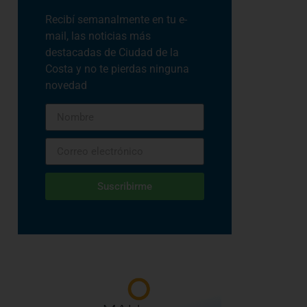
Recibí semanalmente en tu e-
mail, las noticias más
destacadas de Ciudad de la
Costa y no te pierdas ninguna
novedad
Suscribirme