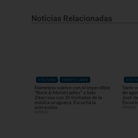
Noticias Relacionadas
,
CULTURA
TIEMPO LIBRE
CULT
Nameless vuelve con el imperdible
Siete c
“Rock & Metal Ladies” a Sala
de agos
Zitarrosa con 25 invitadas de la
José de
música uruguaya. Escuchá la
Escuchá
entrevista
07/08/26
07/08/26