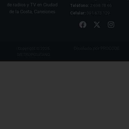
de radios y TV en Ciudad
Teléfono:
2 698 78 66
de la Costa, Canelones
Celular:
091 673 129
Diseñado por
PROCODE
Copyright © 2026
METROPOLITANO