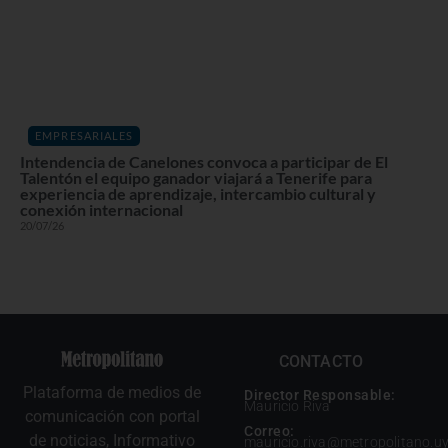
EMPRESARIALES
Intendencia de Canelones convoca a participar de El
Talentón el equipo ganador viajará a Tenerife para
experiencia de aprendizaje, intercambio cultural y
conexión internacional
20/07/26
CONTACTO
Plataforma de medios de
Director Responsable:
Mauricio Riva
comunicación con portal
Correo:
de noticias, Informativo
mauricio.riva@metropolitano.u