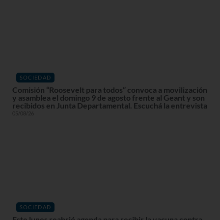
SOCIEDAD
Comisión “Roosevelt para todos” convoca a movilización
y asamblea el domingo 9 de agosto frente al Geant y son
recibidos en Junta Departamental. Escuchá la entrevista
05/08/26
SOCIEDAD
Este lunes reabrió agenda para recibir la vacuna contra