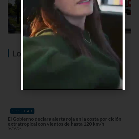
Lo más visto
SOCIEDAD
El Gobierno declara alerta roja en la costa por ciclón
extratropical con vientos de hasta 120 km/h
06/08/26