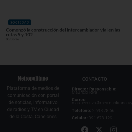
SOCIEDAD
Comenzó la construcción del intercambiador vial en las
rutas 5 y 102
05/08/26
CONTACTO
Plataforma de medios de
Director Responsable:
Mauricio Riva
comunicación con portal
Correo:
de noticias, Informativo
mauricio.riva@metropolitano.u
de radios y TV en Ciudad
Teléfono:
2 698 78 66
de la Costa, Canelones
Celular:
091 673 129