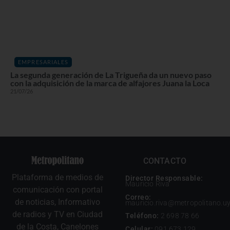
EMPRESARIALES
La segunda generación de La Trigueña da un nuevo paso
con la adquisición de la marca de alfajores Juana la Loca
21/07/26
CONTACTO
Plataforma de medios de
Director Responsable:
Mauricio Riva
comunicación con portal
Correo:
de noticias, Informativo
mauricio.riva@metropolitano.u
de radios y TV en Ciudad
Teléfono:
2 698 78 66
de la Costa, Canelones
Celular:
091 673 129