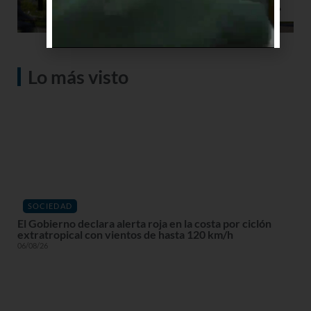
Lo más visto
SOCIEDAD
El Gobierno declara alerta roja en la costa por ciclón
extratropical con vientos de hasta 120 km/h
06/08/26