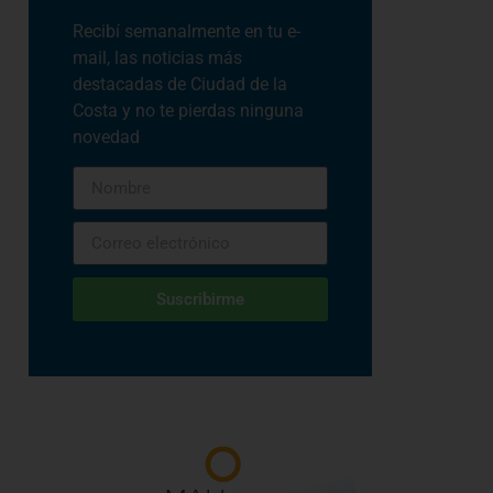
Recibí semanalmente en tu e-
mail, las noticias más
destacadas de Ciudad de la
Costa y no te pierdas ninguna
novedad
Suscribirme