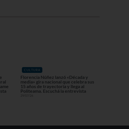
CULTURA
de
Florencia Núñez lanzó «Década y
ral
media» gira nacional que celebra sus
lzame
15 años de trayectoria y llega al
ista
Politeama. Escuchá la entrevista
29/07/26