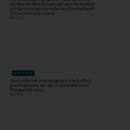
en fase de diseño conceptual y se analiza
si habrá cruces elevados en Giannattasio.
Escuchá la entrevista
05/08/26
SOCIEDAD
Tres chilenos y un uruguayo a la Justicia
por explosión de cajero automático en
Parque Miramar
07/08/26