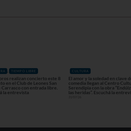
,
URA
TIEMPO LIBRE
CULTURA
oros realizan concierto este 8
El amor y la soledad en clave 
to en el Club de Leones San
comedia llegan al Centro Cultu
 Carrasco con entrada libre.
Serendipia con la obra “Endú
 la entrevista
las heridas”. Escuchá la entrev
31/07/26