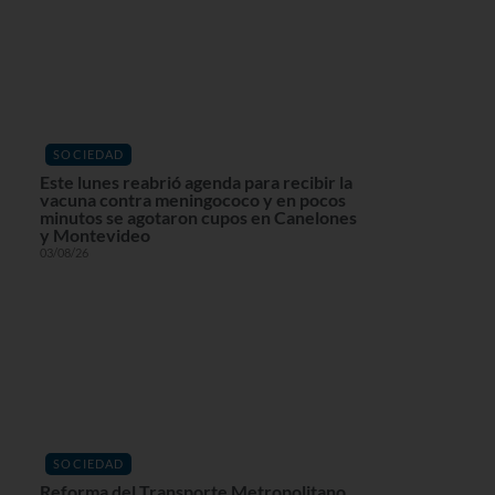
SOCIEDAD
Este lunes reabrió agenda para recibir la
vacuna contra meningococo y en pocos
minutos se agotaron cupos en Canelones
y Montevideo
03/08/26
SOCIEDAD
Reforma del Transporte Metropolitano