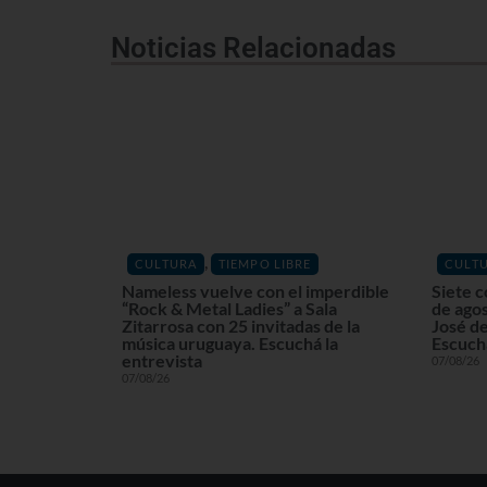
Noticias Relacionadas
,
CULTURA
TIEMPO LIBRE
CULT
Nameless vuelve con el imperdible
Siete c
“Rock & Metal Ladies” a Sala
de agos
Zitarrosa con 25 invitadas de la
José de
música uruguaya. Escuchá la
Escuchá
entrevista
07/08/26
07/08/26