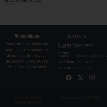
Escuchá la entrevista
05/08/26
CONTACTO
Plataforma de medios de
Director Responsable:
Mauricio Riva
comunicación con portal
Correo:
de noticias, Informativo
mauricio.riva@metropolitano.u
de radios y TV en Ciudad
Teléfono:
2 698 78 66
de la Costa, Canelones
Celular:
091 673 129
Diseñado por
PROCODE
Copyright © 2026
METROPOLITANO