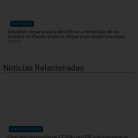
SOCIEDAD
Estudian cámaras para identificar a homicidas de un
hombre en Pando al que le dispararon desde una moto
03/08/26
Noticias Relacionadas
EMPRESARIALES
¿Qué dejó la reunión de CCIFA con OSE y la Intendencia