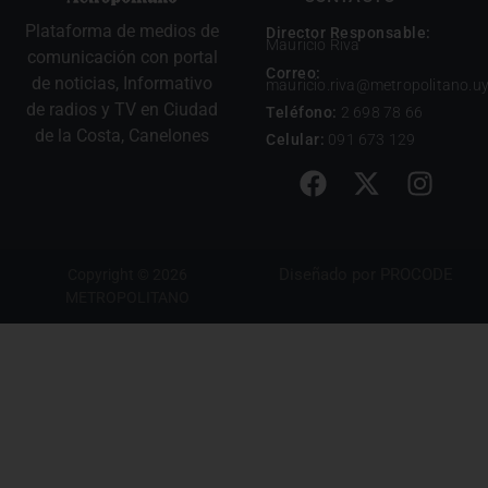
Plataforma de medios de
Director Responsable:
Mauricio Riva
comunicación con portal
Correo:
de noticias, Informativo
mauricio.riva@metropolitano.u
de radios y TV en Ciudad
Teléfono:
2 698 78 66
de la Costa, Canelones
Celular:
091 673 129
Diseñado por
PROCODE
Copyright © 2026
METROPOLITANO