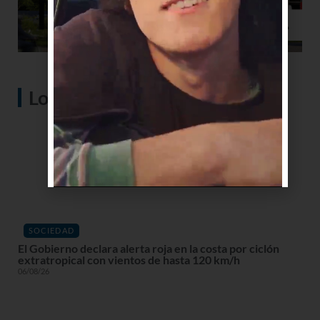
Lo más visto
SOCIEDAD
El Gobierno declara alerta roja en la costa por ciclón
extratropical con vientos de hasta 120 km/h
06/08/26