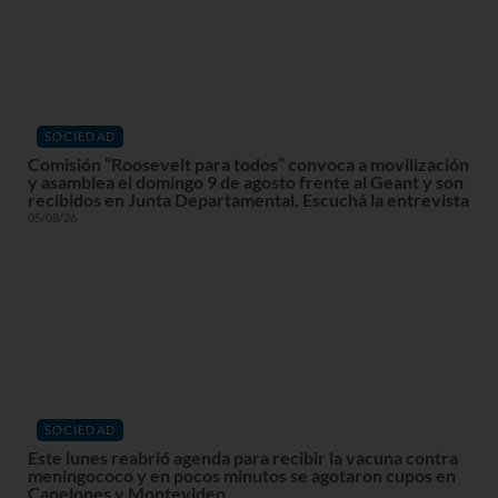
SOCIEDAD
Comisión “Roosevelt para todos” convoca a movilización
y asamblea el domingo 9 de agosto frente al Geant y son
recibidos en Junta Departamental. Escuchá la entrevista
05/08/26
SOCIEDAD
Este lunes reabrió agenda para recibir la vacuna contra
meningococo y en pocos minutos se agotaron cupos en
Canelones y Montevideo