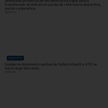
ambicioso proyecto de infraestructura que busca
transformar al club en un punto de referencia deportiva,
social y educativa.
06/04/26
DEPORTE
Gobierno iluminará canchas de futbol infantil y UTE se
hará cargo del costo
07/03/26