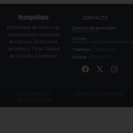
CONTACTO
Plataforma de medios de
Director Responsable:
Mauricio Riva
comunicación con portal
Correo:
de noticias, Informativo
mauricio.riva@metropolitano.u
de radios y TV en Ciudad
Teléfono:
2 698 78 66
de la Costa, Canelones
Celular:
091 673 129
Diseñado por
PROCODE
Copyright © 2026
METROPOLITANO