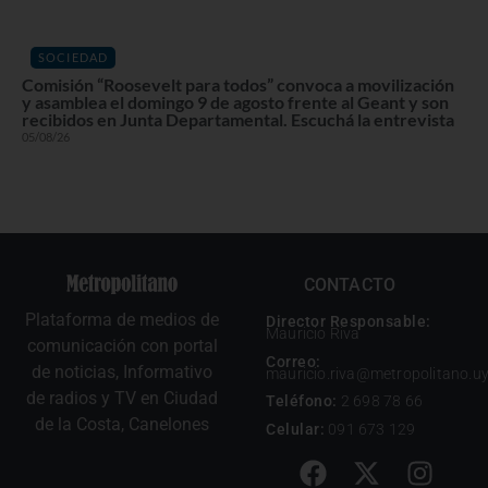
SOCIEDAD
Comisión “Roosevelt para todos” convoca a movilización
y asamblea el domingo 9 de agosto frente al Geant y son
recibidos en Junta Departamental. Escuchá la entrevista
05/08/26
CONTACTO
Plataforma de medios de
Director Responsable:
Mauricio Riva
comunicación con portal
Correo:
de noticias, Informativo
mauricio.riva@metropolitano.u
de radios y TV en Ciudad
Teléfono:
2 698 78 66
de la Costa, Canelones
Celular:
091 673 129