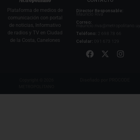
CONTACTO
Plataforma de medios de
Director Responsable:
Mauricio Riva
comunicación con portal
Correo:
de noticias, Informativo
mauricio.riva@metropolitano.u
de radios y TV en Ciudad
Teléfono:
2 698 78 66
de la Costa, Canelones
Celular:
091 673 129
Diseñado por
PROCODE
Copyright © 2026
METROPOLITANO