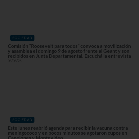
SOCIEDAD
Comisión “Roosevelt para todos” convoca a movilización
y asamblea el domingo 9 de agosto frente al Geant y son
recibidos en Junta Departamental. Escuchá la entrevista
05/08/26
SOCIEDAD
Este lunes reabrió agenda para recibir la vacuna contra
meningococo y en pocos minutos se agotaron cupos en
Canelones y Montevideo