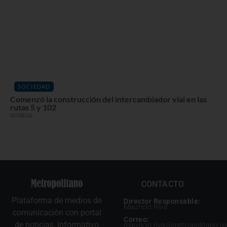
SOCIEDAD
Comenzó la construcción del intercambiador vial en las
rutas 5 y 102
05/08/26
CONTACTO
Plataforma de medios de
Director Responsable:
Mauricio Riva
comunicación con portal
Correo:
de noticias, Informativo
mauricio.riva@metropolitano.u