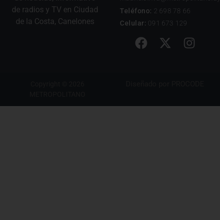
de radios y TV en Ciudad
Teléfono:
2 698 78 66
de la Costa, Canelones
Celular:
091 673 129
Diseñado por
PROCODE
Copyright © 2026
METROPOLITANO