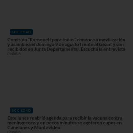
SOCIEDAD
Comisión “Roosevelt para todos” convoca a movilización
y asamblea el domingo 9 de agosto frente al Geant y son
recibidos en Junta Departamental. Escuchá la entrevista
05/08/26
SOCIEDAD
Este lunes reabrió agenda para recibir la vacuna contra
meningococo y en pocos minutos se agotaron cupos en
Canelones y Montevideo
03/08/26