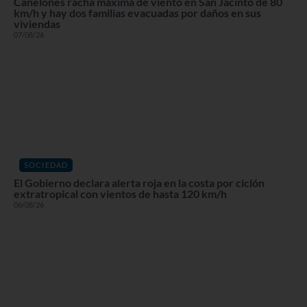
Canelones racha máxima de viento en San Jacinto de 80
km/h y hay dos familias evacuadas por daños en sus
viviendas
07/08/26
SOCIEDAD
El Gobierno declara alerta roja en la costa por ciclón
extratropical con vientos de hasta 120 km/h
06/08/26