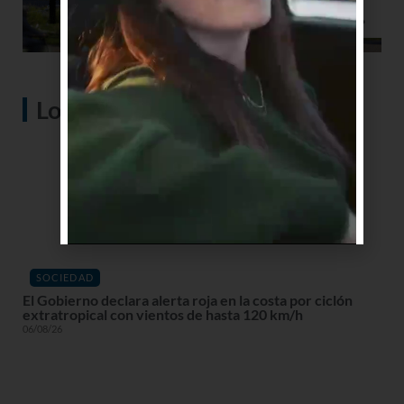
Lo más visto
SOCIEDAD
El Gobierno declara alerta roja en la costa por ciclón
extratropical con vientos de hasta 120 km/h
06/08/26