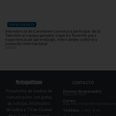
EMPRESARIALES
Intendencia de Canelones convoca a participar de El
Talentón el equipo ganador viajará a Tenerife para
experiencia de aprendizaje, intercambio cultural y
conexión internacional
20/07/26
CONTACTO
Plataforma de medios de
Director Responsable:
Mauricio Riva
comunicación con portal
Correo:
de noticias, Informativo
mauricio.riva@metropolitano.u
de radios y TV en Ciudad
Teléfono:
2 698 78 66
de la Costa, Canelones