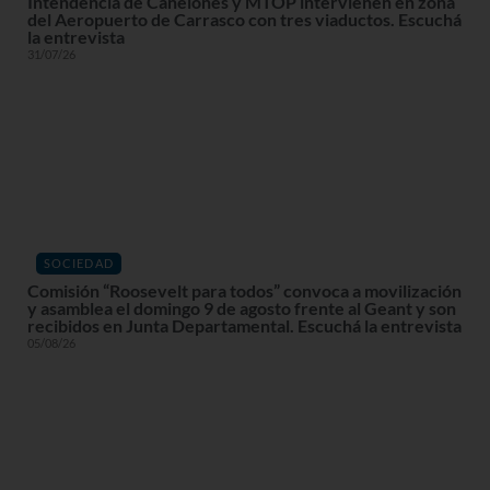
Intendencia de Canelones y MTOP intervienen en zona
del Aeropuerto de Carrasco con tres viaductos. Escuchá
la entrevista
31/07/26
SOCIEDAD
Comisión “Roosevelt para todos” convoca a movilización
y asamblea el domingo 9 de agosto frente al Geant y son
recibidos en Junta Departamental. Escuchá la entrevista
05/08/26