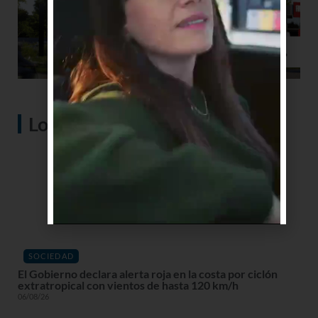
Lo más visto
SOCIEDAD
El Gobierno declara alerta roja en la costa por ciclón
extratropical con vientos de hasta 120 km/h
06/08/26