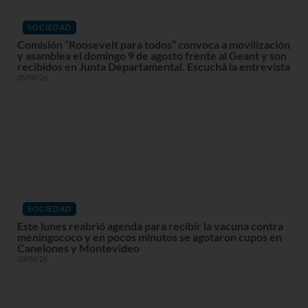
SOCIEDAD
Comisión “Roosevelt para todos” convoca a movilización
y asamblea el domingo 9 de agosto frente al Geant y son
recibidos en Junta Departamental. Escuchá la entrevista
05/08/26
SOCIEDAD
Este lunes reabrió agenda para recibir la vacuna contra
meningococo y en pocos minutos se agotaron cupos en
Canelones y Montevideo
03/08/26