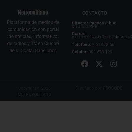
CONTACTO
Plataforma de medios de
Director Responsable:
Mauricio Riva
comunicación con portal
Correo:
de noticias, Informativo
mauricio.riva@metropolitano.u
de radios y TV en Ciudad
Teléfono:
2 698 78 66
de la Costa, Canelones
Celular:
091 673 129
Diseñado por
PROCODE
Copyright © 2026
METROPOLITANO