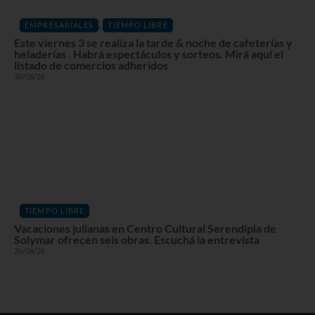
,
EMPRESARIALES
TIEMPO LIBRE
Este viernes 3 se realiza la tarde & noche de cafeterías y
heladerías . Habrá espectáculos y sorteos. Mirá aquí el
listado de comercios adheridos
30/06/26
TIEMPO LIBRE
Vacaciones julianas en Centro Cultural Serendipia de
Solymar ofrecen seis obras. Escuchá la entrevista
26/06/26