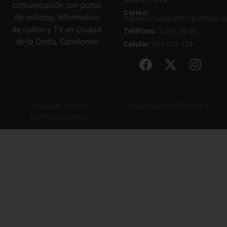
comunicación con portal
Correo:
de noticias, Informativo
mauricio.riva@metropolitano.u
de radios y TV en Ciudad
Teléfono:
2 698 78 66
de la Costa, Canelones
Celular:
091 673 129
Diseñado por
PROCODE
Copyright © 2026
METROPOLITANO