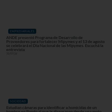
EMPRESARIALES
ANDE presentó Programa de Desarrollo de
Proveedores para fortalecer Mipymes y el 13 de agosto
se celebrará el Día Nacional de las Mipymes. Escuchá la
entrevista
31/07/26
SOCIEDAD
Estudian cámaras para identificar a homicidas de un
hombre en Pando al que le dispararon desde una moto