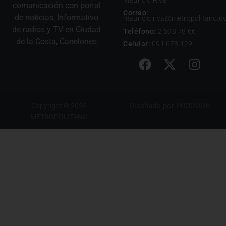
comunicación con portal
Correo:
de noticias, Informativo
mauricio.riva@metropolitano.u
de radios y TV en Ciudad
Teléfono:
2 698 78 66
de la Costa, Canelones
Celular:
091 673 129
Diseñado por
PROCODE
Copyright © 2026
METROPOLITANO