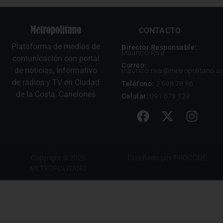
CONTACTO
Plataforma de medios de
Director Responsable:
Mauricio Riva
comunicación con portal
Correo:
de noticias, Informativo
mauricio.riva@metropolitano.u
de radios y TV en Ciudad
Teléfono:
2 698 78 66
de la Costa, Canelones
Celular:
091 673 129
Diseñado por
PROCODE
Copyright © 2026
METROPOLITANO