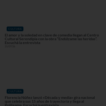
CULTURA
El amor y la soledad en clave de comedia llegan al Centro
Cultural Serendipia con la obra “Endúlzame las heridas”.
Escuchá la entrevista
31/07/26
CULTURA
Florencia Núñez lanzó «Década y media» gira nacional
que celebra sus 15 años de trayectoria y llega al
Politeama. Escuchá la entrevista