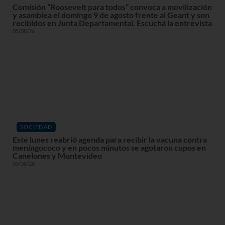
Comisión “Roosevelt para todos” convoca a movilización
y asamblea el domingo 9 de agosto frente al Geant y son
recibidos en Junta Departamental. Escuchá la entrevista
05/08/26
SOCIEDAD
Este lunes reabrió agenda para recibir la vacuna contra
meningococo y en pocos minutos se agotaron cupos en
Canelones y Montevideo
03/08/26