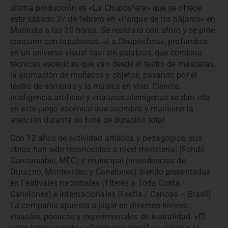
última producción es «La Chupósfera» que se ofrece
este sábado 27 de febrero en «Parque de los pájaros» en
Marindia a las 20 horas. Se realizará con aforo y se pide
concurrir con tapabocas. «La Chupósfera», profundiza
en un universo visual casi sin palabras, que combina
técnicas escénicas que van desde el teatro de máscaras,
la animación de muñecos y objetos, pasando por el
teatro de sombras y la música en vivo. Ciencia,
inteligencia artificial y criaturas alienígenas se dan cita
en este juego escénico que asombra y mantiene la
atención durante su hora de duración total
Con 12 años de actividad artística y pedagógica, sus
obras han sido reconocidas a nivel ministerial (Fondo
Concursable, MEC) y municipal (intendencias de
Durazno, Montevideo y Canelones) siendo presentadas
en Festivales nacionales (Títeres a Toda Costa –
Canelones) e internacionales (Festia / Canoas – Brasil)
La compañía apuesta a jugar en diversos niveles
visuales, poéticos y experimentales de teatralidad. «El
corte tango variete», «Quien nos lleva?» y «Viaje a la