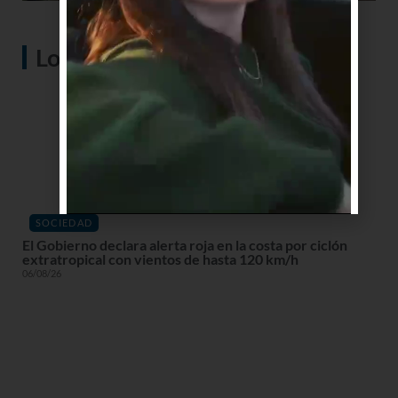
Lo más visto
SOCIEDAD
El Gobierno declara alerta roja en la costa por ciclón
extratropical con vientos de hasta 120 km/h
06/08/26