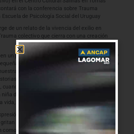
ctivo) en el Centro Cultural Salinas en Tomás
 contará con la conferencia sobre Trauma
a Escuela de Psicología Social del Uruguay
e de un relato de la vivencia del exilio en
e Trauma colectivo que cierra con una creación
sa en un proceso personal que atraviesa múltiples y
pequeñas, no se transmiten pero que sin embargo
estra artística que pretende ser testimonio de
istorias de desarraigo y de estrategias para
ez, cuando no se entiende, cuando solamente se
na niña de 8 años y su impacto silencioso,
vida, apunta la artista.
presión que lleva a entender y también sanar.
n, gritan lo no dicho. Procesos aparentemente
n como una realidad que recae sobre un colectivo,