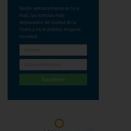
Recibí semanalmente en tu e-
mail, las noticias más
destacadas de Ciudad de la
Costa y no te pierdas ninguna
novedad
Suscribirme