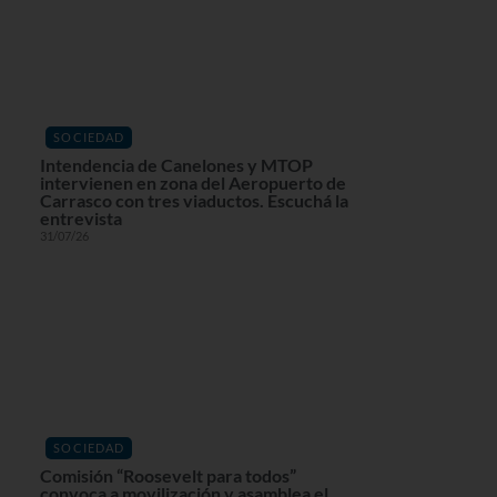
SOCIEDAD
Intendencia de Canelones y MTOP
intervienen en zona del Aeropuerto de
Carrasco con tres viaductos. Escuchá la
entrevista
31/07/26
SOCIEDAD
Comisión “Roosevelt para todos”
convoca a movilización y asamblea el