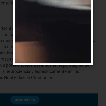
 entendida, compartida y así sanar juntas y
risoni se indica que recogiendo todo lo
s un taller sobre Sanación del Trauma Colectivo.
 la muestra, se sostiene en el convencimiento de la
 inconsciente al consciente), expresando, en
labras verbales o escritas y/o dibujos,
lorosas del pasado, que por serlo, quedan
e que potencia. Nos basamos en el paradigma de
e la neurociencia y específicamente en los
 Hubl y Giselle Charbonier.
Suscribirme