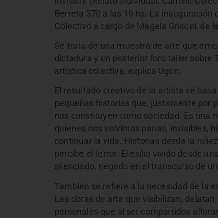
Invisible (Relato Individual. Camino Cole
Berreta 370 a las 19 hs. La inauguración
Colectivo a cargo de Magela Grisoni, de l
Se trata de una muestra de arte que emerg
dictadura y un posterior foro taller sobr
artística colectiva, explica Ugon.
El resultado creativo de la artista se ba
pequeñas historias que, justamente por 
nos constituyen como sociedad. Es una mu
quienes nos volvimos parias, invisibles, h
continuar la vida. Historias desde la niñ
percibe el terror. El exilio vivido desde u
silenciado, negado en el transcurso de una 
También se refiere a la necesidad de la ex
Las obras de arte que visibilizan, delata
personales que al ser compartidos aflora