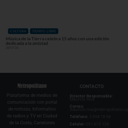
,
CULTURA
TIEMPO LIBRE
Música de la Tierra celebra 15 años con una edición
dedicada a la amistad
28/07/26
CONTACTO
Plataforma de medios de
Director Responsable:
Mauricio Riva
comunicación con portal
Correo:
de noticias, Informativo
mauricio.riva@metropolitano.u
de radios y TV en Ciudad
Teléfono:
2 698 78 66
de la Costa, Canelones
Celular:
091 673 129