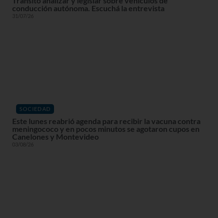
Tránsito analizar y legislar sobre vehículos de
conducción autónoma. Escuchá la entrevista
31/07/26
SOCIEDAD
Este lunes reabrió agenda para recibir la vacuna contra
meningococo y en pocos minutos se agotaron cupos en
Canelones y Montevideo
03/08/26