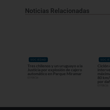
Noticias Relacionadas
SOCIEDAD
SOCI
Tres chilenos y un uruguayo a la
Ciclón 
Justicia por explosión de cajero
interv
automático en Parque Miramar
máxima
80 km/h
07/08/26
por dañ
07/08/26