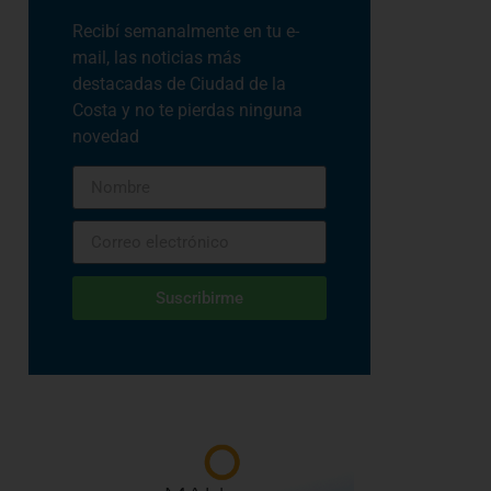
Recibí semanalmente en tu e-
mail, las noticias más
destacadas de Ciudad de la
Costa y no te pierdas ninguna
novedad
Suscribirme