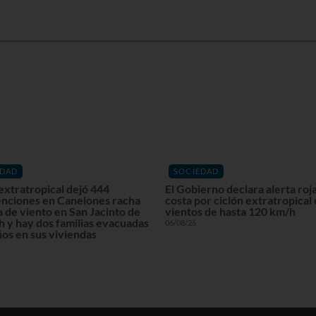
EDAD
SOCIEDAD
extratropical dejó 444
El Gobierno declara alerta roja
enciones en Canelones racha
costa por ciclón extratropical
 de viento en San Jacinto de
vientos de hasta 120 km/h
 y hay dos familias evacuadas
06/08/26
os en sus viviendas