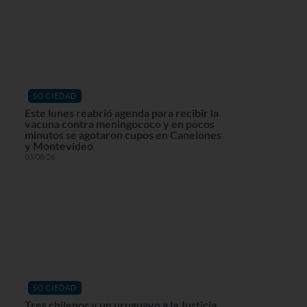
SOCIEDAD
Este lunes reabrió agenda para recibir la
vacuna contra meningococo y en pocos
minutos se agotaron cupos en Canelones
y Montevideo
03/08/26
SOCIEDAD
Tres chilenos y un uruguayo a la Justicia