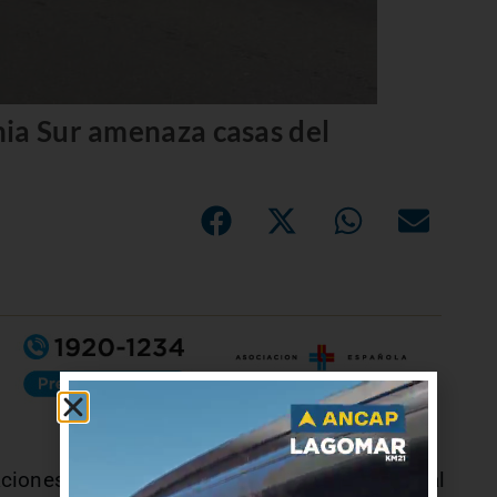
ia Sur amenaza casas del
taciones de Bomberos, con una brigada forestal