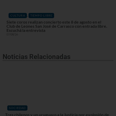
,
CULTURA
TIEMPO LIBRE
Siete coros realizan concierto este 8 de agosto en el
Club de Leones San José de Carrasco con entrada libre.
Escuchá la entrevista
07/08/26
Noticias Relacionadas
SOCIEDAD
Tres chilenos y un uruguayo a la Justicia por explosión de