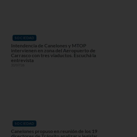
SOCIEDAD
Intendencia de Canelones y MTOP
intervienen en zona del Aeropuerto de
Carrasco con tres viaductos. Escuchá la
entrevista
31/07/26
SOCIEDAD
Canelones propuso en reunión de los 19
directores de Tránsito analizar y legislar