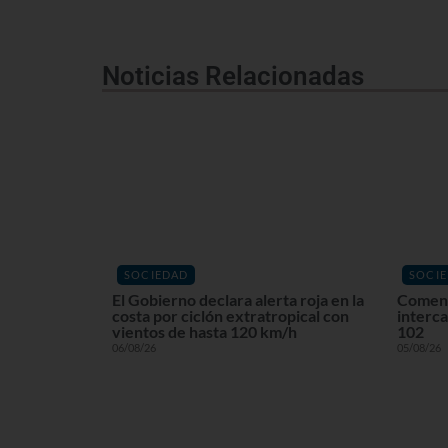
Noticias Relacionadas
SOCIEDAD
SOCI
El Gobierno declara alerta roja en la
Comenz
costa por ciclón extratropical con
interca
vientos de hasta 120 km/h
102
06/08/26
05/08/26