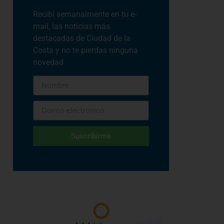
Recibí semanalmente en tu e-
mail, las noticias más
destacadas de Ciudad de la
Costa y no te pierdas ninguna
novedad
Suscribirme