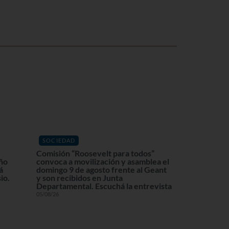
SOCIEDAD
Comisión “Roosevelt para todos”
eño
convoca a movilización y asamblea el
á
domingo 9 de agosto frente al Geant
io.
y son recibidos en Junta
Departamental. Escuchá la entrevista
05/08/26