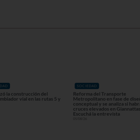
EDAD
SOCIEDAD
ó la construcción del
Reforma del Transporte
mbiador vial en las rutas 5 y
Metropolitano en fase de dis
conceptual y se analiza si habr
cruces elevados en Giannattas
Escuchá la entrevista
05/08/26