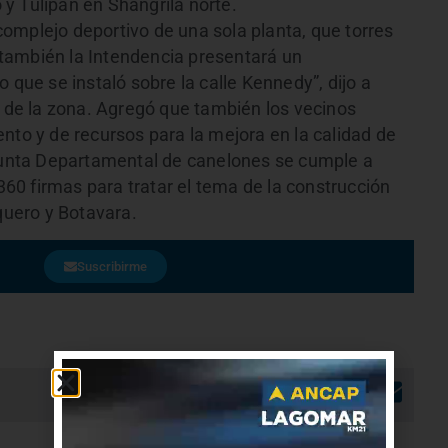
y Tulipán en Shangrilá norte.
omplejo deportivo de una sola planta, que torres
también la Intendencia presentará un
 que se instaló sobre la calle Kennedy”, dijo a
o de la zona. Agregó que también los vecinos
nto y de recursos para la mejora en la calidad de
 Junta Departamental de canelones se cumple a
 360 firmas para tratar el tema de la construcción
squero y Botavara.
Suscribirme