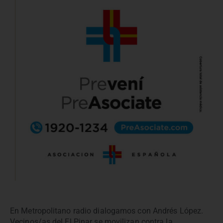
En Metropolitano radio dialogamos con Andrés López.
Vecinos/as del El Pinar se movilizan contra la