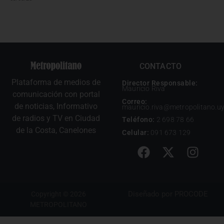
CONTACTO
Plataforma de medios de
Director Responsable:
Mauricio Riva
comunicación con portal
Correo:
de noticias, Informativo
mauricio.riva@metropolitano.u
de radios y TV en Ciudad
Teléfono:
2 698 78 66
de la Costa, Canelones
Celular:
091 673 129
Diseñado por
PROCODE
Copyright © 2026
METROPOLITANO