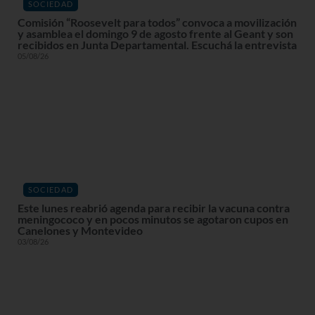
SOCIEDAD
Comisión “Roosevelt para todos” convoca a movilización
y asamblea el domingo 9 de agosto frente al Geant y son
recibidos en Junta Departamental. Escuchá la entrevista
05/08/26
SOCIEDAD
Este lunes reabrió agenda para recibir la vacuna contra
meningococo y en pocos minutos se agotaron cupos en
Canelones y Montevideo
03/08/26