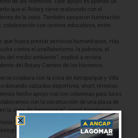
amino de los Horneros. Este apoyo es apenas un
unto que el Rotary viene realizando con el
ciones de la zona. También apoyaron iluminación
s, colaboración con centros educativos, entre
te que busca prestar servicios humanitarios. Hay
lucha contra el analfabetismo, la pobreza, el
ado del medio ambiente”, explicó a revista
idente del Rotary Camino de los Horneros.
neros colabora con la zona de Aeroparque y Villa
o donando calzados deportivos, short, remeras
Hemos hecho apoyo vial con columnas para luces
 Colaboramos con la construcción de una plaza de
a en la zona de Aeroparque”, contó Antonaccio.
olonia Nicolchi, Ruben Moreno destacó la
la integración que ha logrado con fuerzas vivas de