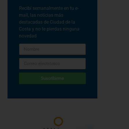
Recibí semanalmente en tu e-
mail, las noticias más
destacadas de Ciudad de la
Costa y no te pierdas ninguna
novedad
Suscribirme