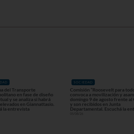
EDAD
SOCIEDAD
a del Transporte
Comisión “Roosevelt para tod
olitano en fase de diseño
convoca a movilización y asam
ual y se analiza si habrá
domingo 9 de agosto frente al
elevados en Giannattasio.
y son recibidos en Junta
 la entrevista
Departamental. Escuchá la ent
05/08/26