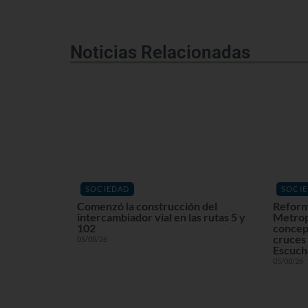
Noticias Relacionadas
SOCIEDAD
SOCI
Comenzó la construcción del
Reform
intercambiador vial en las rutas 5 y
Metrop
102
concept
cruces 
05/08/26
Escuchá
05/08/26