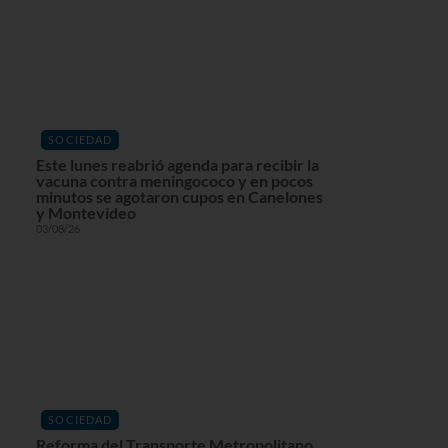
SOCIEDAD
Este lunes reabrió agenda para recibir la
vacuna contra meningococo y en pocos
minutos se agotaron cupos en Canelones
y Montevideo
03/08/26
SOCIEDAD
Reforma del Transporte Metropolitano