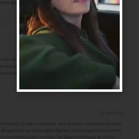
ueros apoya torturadores y asesinos.
r
hace 1 año
n más de 80 Uruguayos y por ellos no decís nada,, te lavaron el
r masa cerebral. La rata eres tu y todos los que como tu tienen
 propio de imbeciles
hace 1 año
 a Maduro, Ortega o cualquier otro dictador comunista también
desaparecer xq si hay algún régimen político que tiene muertes
os a la dictadura son 1ro Mao Tze Tung 70 millones de chinos