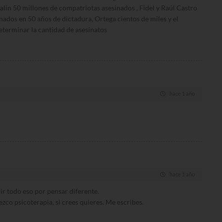
alin 50 millones de compatriotas asesinados , Fidel y Raúl Castro
ados en 50 años de dictadura, Ortega cientos de miles y el
eterminar la cantidad de asesinatos
hace 1 año
hace 1 año
cir todo eso por pensar diferente.
zco psicoterapia, si crees quieres. Me escribes.