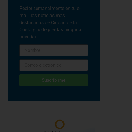
Recibí semanalmente en tu e-
mail, las noticias más
destacadas de Ciudad de la
Costa y no te pierdas ninguna
novedad
Suscribirme