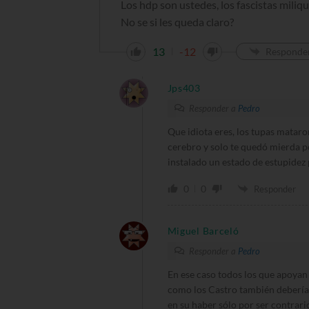
Los hdp son ustedes, los fascistas miliq
No se si les queda claro?
13
-12
Responde
Jps403
Responder a
Pedro
Que idiota eres, los tupas mataro
cerebro y solo te quedó mierda po
instalado un estado de estupidez
0
0
Responder
Miguel Barceló
Responder a
Pedro
En ese caso todos los que apoyan
como los Castro también debería 
en su haber sólo por ser contrari