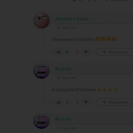
Alejandro Estala
hace 1 año
Me parece fantástico
.
4
-7
Responder
Ricardo
hace 1 año
A chuparla el facherio
1
-1
Responder
Ricardo
hace 1 año