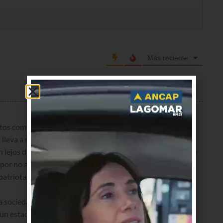
Más reciente
stos comentarios.
leva a escribir cualquier disparate.
 lejos de ser terroristas o tupamaros, eran Uruguayos que
 por no apoyar una dictadura.
atriotas es un torturador, asesino y violador de los
a sociedad toda.
ngun estado tiene via libre para desaparecer personas.