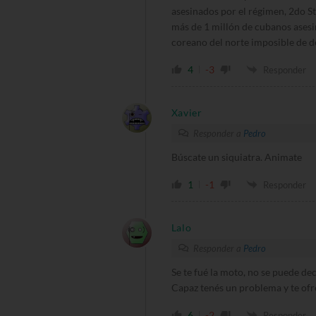
asesinados por el régimen, 2do St
más de 1 millón de cubanos asesin
coreano del norte imposible de d
4
-3
Responder
Xavier
Responder a
Pedro
Búscate un siquiatra. Animate
1
-1
Responder
Lalo
Responder a
Pedro
Se te fué la moto, no se puede de
Capaz tenés un problema y te ofre
6
-2
Responder