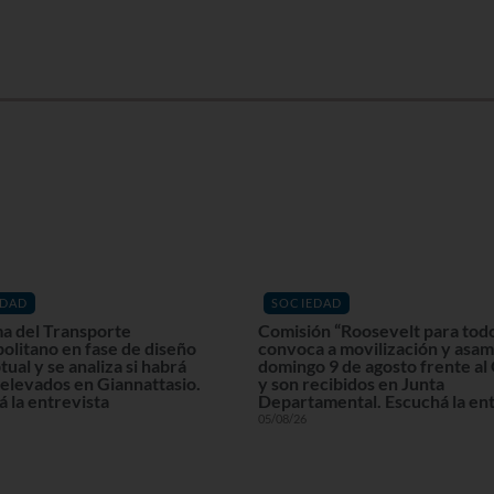
EDAD
SOCIEDAD
a del Transporte
Comisión “Roosevelt para tod
olitano en fase de diseño
convoca a movilización y asam
ual y se analiza si habrá
domingo 9 de agosto frente al
elevados en Giannattasio.
y son recibidos en Junta
 la entrevista
Departamental. Escuchá la ent
05/08/26