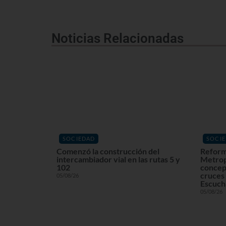
Noticias Relacionadas
SOCIEDAD
SOCI
Comenzó la construcción del
Reform
intercambiador vial en las rutas 5 y
Metrop
102
concept
cruces 
05/08/26
Escuchá
05/08/26