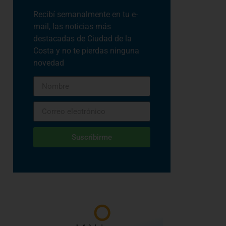
Recibí semanalmente en tu e-
mail, las noticias más
destacadas de Ciudad de la
Costa y no te pierdas ninguna
novedad
Suscribirme