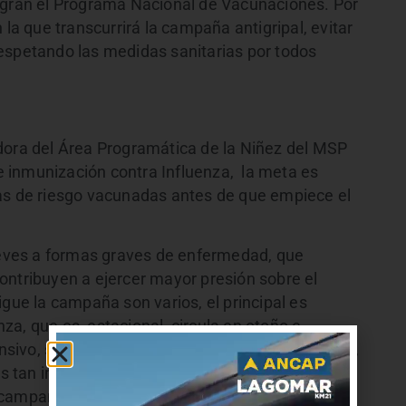
tegran el Programa Nacional de Vacunaciones. Por
la que transcurrirá la campaña antigripal, evitar
espetando las medidas sanitarias por todos
dora del Área Programática de la Niñez del MSP
 inmunización contra Influenza, la meta es
as de riesgo vacunadas antes de que empiece el
 leves a formas graves de enfermedad, que
ontribuyen a ejercer mayor presión sobre el
gue la campaña son varios, el principal es
enza, que es estacional, circula en otoño e
ensivo, sino que “causa enfermedad y mortalidad”,
o es tan importante este año vacunarse también
 La campaña tendrá una duración de