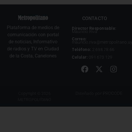
CONTACTO
Plataforma de medios de
Director Responsable:
Mauricio Riva
comunicación con portal
Correo:
de noticias, Informativo
mauricio.riva@metropolitano.u
de radios y TV en Ciudad
Teléfono:
2 698 78 66
de la Costa, Canelones
Celular:
091 673 129
Diseñado por
PROCODE
Copyright © 2026
METROPOLITANO