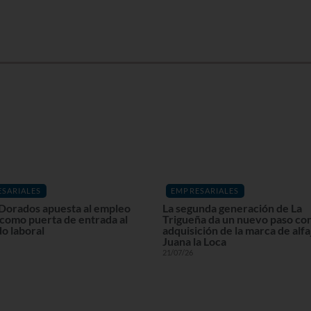
SARIALES
EMPRESARIALES
Dorados apuesta al empleo
La segunda generación de La
 como puerta de entrada al
Trigueña da un nuevo paso con
o laboral
adquisición de la marca de alf
Juana la Loca
21/07/26