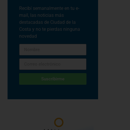
Recibí semanalmente en tu e-
mail, las noticias más
destacadas de Ciudad de la
Costa y no te pierdas ninguna
novedad
Suscribirme