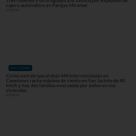
Tres chilenos y un uruguayo a la Justicia por explosión de
cajero automático en Parque Miramar
07/08/26
SOCIEDAD
Ciclón extratropical dejó 444 intervenciones en
Canelones racha máxima de viento en San Jacinto de 80
km/h y hay dos familias evacuadas por daños en sus
viviendas
07/08/26