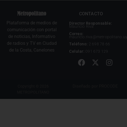
CONTACTO
Plataforma de medios de
Director Responsable:
Mauricio Riva
comunicación con portal
Correo:
de noticias, Informativo
mauricio.riva@metropolitano.u
de radios y TV en Ciudad
Teléfono:
2 698 78 66
de la Costa, Canelones
Celular:
091 673 129
Diseñado por
PROCODE
Copyright © 2026
METROPOLITANO