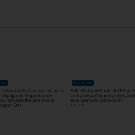
ICA
POLÍTICA
rteluna reflota proyecto para
Edila Nathali Muniz del FA pre
r el pago del Impuesto de
Junta Departamental de Cane
a y la Contribución tras la
en el período 2026-2027
ca por Orsi
13/07/26