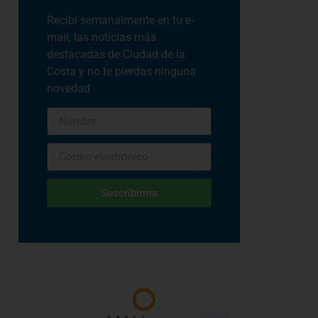
Recibí semanalmente en tu e-
mail, las noticias más
destacadas de Ciudad de la
Costa y no te pierdas ninguna
novedad
Suscribirme