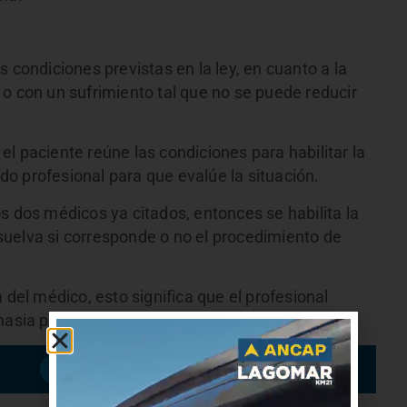
 condiciones previstas en la ley, en cuanto a la
o con un sufrimiento tal que no se puede reducir
l paciente reúne las condiciones para habilitar la
o profesional para que evalúe la situación.
s dos médicos ya citados, entonces se habilita la
uelva si corresponde o no el procedimiento de
 del médico, esto significa que el profesional
nasia puede negarse si así lo desea.
Suscribirme