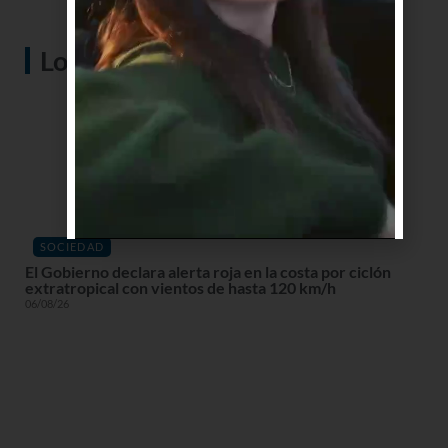
Lo más visto
SOCIEDAD
El Gobierno declara alerta roja en la costa por ciclón
extratropical con vientos de hasta 120 km/h
06/08/26