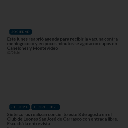
SOCIEDAD
Este lunes reabrió agenda para recibir la vacuna contra
meningococo y en pocos minutos se agotaron cupos en
Canelones y Montevideo
03/08/26
,
CULTURA
TIEMPO LIBRE
Siete coros realizan concierto este 8 de agosto en el
Club de Leones San José de Carrasco con entrada libre.
Escuchá la entrevista
07/08/26