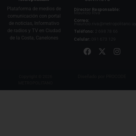
Plataforma de medios de
Director Responsable:
Mauricio Riva
comunicación con portal
Correo:
de noticias, Informativo
mauricio.riva@metropolitano.u
de radios y TV en Ciudad
Teléfono:
2 698 78 66
de la Costa, Canelones
Celular:
091 673 129
Diseñado por
PROCODE
Copyright © 2026
METROPOLITANO