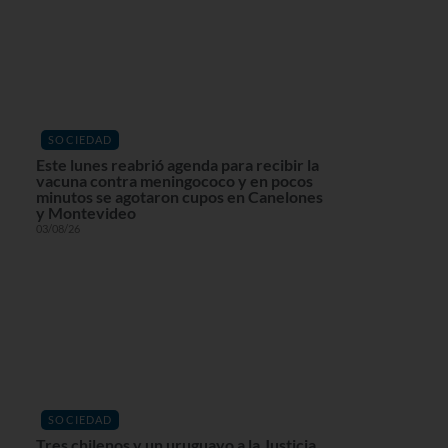
SOCIEDAD
Este lunes reabrió agenda para recibir la
vacuna contra meningococo y en pocos
minutos se agotaron cupos en Canelones
y Montevideo
03/08/26
SOCIEDAD
Tres chilenos y un uruguayo a la Justicia