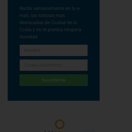
Recibí semanalmente en tu e-
mail, las noticias más
destacadas de Ciudad de la
Costa y no te pierdas ninguna
novedad
Suscribirme