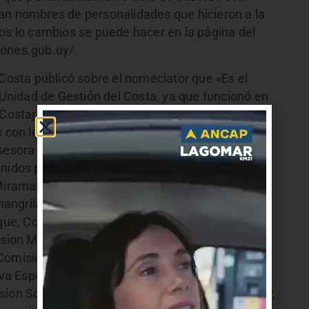
an nombres de personalidades que hicieron a la
dos lo cambios se puede hacer en la página del
lones.gub.uy/
 Costa públicó sobre el nomeclator que «Es el
a Unidad de Gestión del Costa, ya que funcionó en
Costaplan, y del trabajo de coordinación de los
 con los vecinos, con una actuación significativa
Asesora de Descentralización. Lugares donde se
Unidos por Aeroparque, Comision Unidos por
iramar, Comision Santa Ana de Carrasco,
hangrila, Covisaeta 2, Comision Fomento
ue, Comision de Fomento Residencial Solymar,
ision Medanos de Solymar, Comision Fomento
 Comision Pinar Norte, Comision Fomento Los
va Esperanza, Comision Pinares de Solymar,
ision Solymar Norte, Comision Lomas de Solymar,