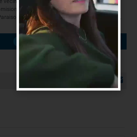
e vecinos Colinas Solymar, Comision Fomento
mision San Jose de Carrasco Norte, Comision
raiso de carrasco, Comision Lagos y Areneras»,
Suscribirme