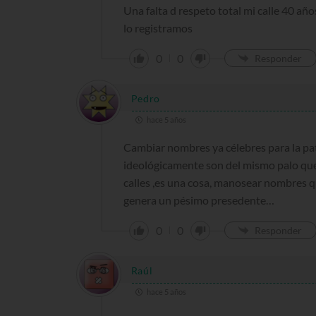
Una falta d respeto total mi calle 40 a
lo registramos
0
0
Responder
Pedro
hace 5 años
Cambiar nombres ya célebres para la p
ideológicamente son del mismo palo que
calles ,es una cosa, manosear nombres q
genera un pésimo presedente…
0
0
Responder
Raúl
hace 5 años