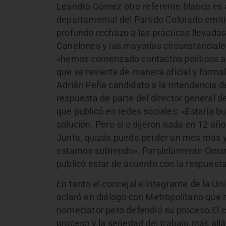
Leandro Gómez otro referente blanco es a
departamental del Partido Colorado emit
profundo rechazo a las prácticas llevadas
Canelones y las mayorías circunstanciale
«hemos comenzado contactos políticos al
que se revierta de manera oficial y form
Adrián Peña candidato a la Intendencia d
respuesta de parte del director general 
que publicó en redes sociales: «Estaría b
solución. Pero si o dijeron nada en 12 año
Junta, quizás pueda perder un mes más y
estamos sufriendo». Paralelamente Omar 
publicó estar de acuerdo con la respuest
En tanto el concejal e integrante de la Un
aclaró en diálogo con Metropolitano que
nomeclator pero defendió su proceso.El c
proceso y la seriedad del trabajo más al