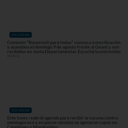
SOCIEDAD
Comisión “Roosevelt para todos” convoca a movilización
y asamblea el domingo 9 de agosto frente al Geant y son
recibidos en Junta Departamental. Escuchá la entrevista
05/08/26
SOCIEDAD
Este lunes reabrió agenda para recibir la vacuna contra
meningococo y en pocos minutos se agotaron cupos en
Canelones y Montevideo