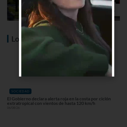
Lo más visto
SOCIEDAD
El Gobierno declara alerta roja en la costa por ciclón
extratropical con vientos de hasta 120 km/h
06/08/26