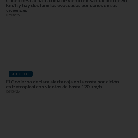
Canelones racha máxima de viento en San Jacinto de 80
km/h y hay dos familias evacuadas por daños en sus
viviendas
07/08/26
SOCIEDAD
El Gobierno declara alerta roja en la costa por ciclón
extratropical con vientos de hasta 120 km/h
06/08/26