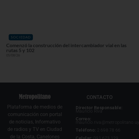
SOCIEDAD
Comenzó la construcción del intercambiador vial en las
rutas 5 y 102
05/08/26
CONTACTO
Plataforma de medios de
Director Responsable:
Mauricio Riva
comunicación con portal
Correo:
de noticias, Informativo
mauricio.riva@metropolitano.u
de radios y TV en Ciudad
Teléfono:
2 698 78 66
de la Costa, Canelones
Celular:
091 673 129