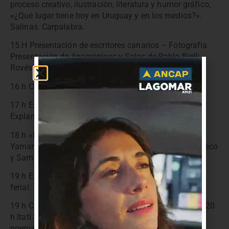
proceso creativo, ilustración, literatura y humor gráfico,
«¿Qué lugar tiene hoy en Uruguay y en los medios?».
Salinas. Carpalabra.
15.H Presentación de escritores canarios – Fotografía.
Presentación de Anacrónicos y Solos de Pablo Bielli
Rovés, libro de fotografía y microrrelatos. Carpalabra.
16 h Concurso de Cosplay. Predio ferial.
17 h Espectáculo musical para niños: Isla Polonio.
Explanada Municipio.
18 h «La cultura de los uruguayos: mito o realidad».
Yamandú Orsi conversa con Alfonso Tort, Gerardo Grieco
y Samantha Navarro. Carpalabra.
19 h Espectáculo musical: Sebastián Jantos. Predio
ferial.
19 h Conferencia: Hernán Casciari. Sala Life Cinema. 20
h Itatí Schvartzman presenta Ni una menos y otros
poemas antipatriarcales. Aletea. Carpalabra.