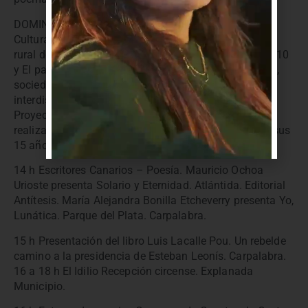
DOMINGO 2 DE JUNIO 11 h Experiencia del Centro
Cultural Casa de Artigas sobre los proyectos Un pago
rural de la jurisdicción de Montevideo: Sauce 1740-1810
y El partido y la villa de Pando (1730-1810) Economía,
sociedad e instituciones desde una aproximación
interdisciplinaria. Toledo y Pando. Experiencia del
Proyecto Cultural DECIRES. Presentación del trabajo
realizado con instituciones y colectivos a lo largo de sus
15 años de trayectoria. La Paz. Carpalabra.
14 h Escritores Canarios – Poesía. Mauricio Ochoa
Urioste presenta Solario y Eternidad. Atlántida. Editorial
Antítesis. María Alejandra Bonilla Etcheverry presenta Yo,
Lunática. Parque del Plata. Carpalabra.
15 h Presentación del libro Luis Lacalle Pou. Un rebelde
camino a la presidencia de Esteban Leonís. Carpalabra.
16 a 18 h El Idilio Recepción circense. Explanada
Municipio.