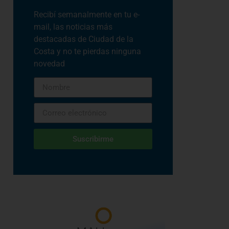
Recibí semanalmente en tu e-
mail, las noticias más
destacadas de Ciudad de la
Costa y no te pierdas ninguna
novedad
Suscribirme