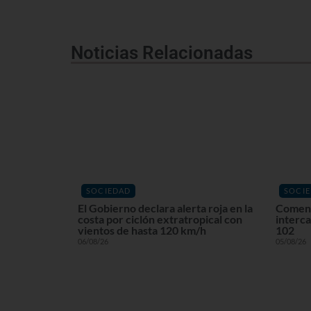
Noticias Relacionadas
SOCIEDAD
SOCI
El Gobierno declara alerta roja en la
Comenz
costa por ciclón extratropical con
interca
vientos de hasta 120 km/h
102
06/08/26
05/08/26