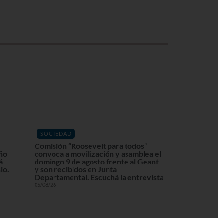
SOCIEDAD
Comisión “Roosevelt para todos”
eño
convoca a movilización y asamblea el
á
domingo 9 de agosto frente al Geant
io.
y son recibidos en Junta
Departamental. Escuchá la entrevista
05/08/26