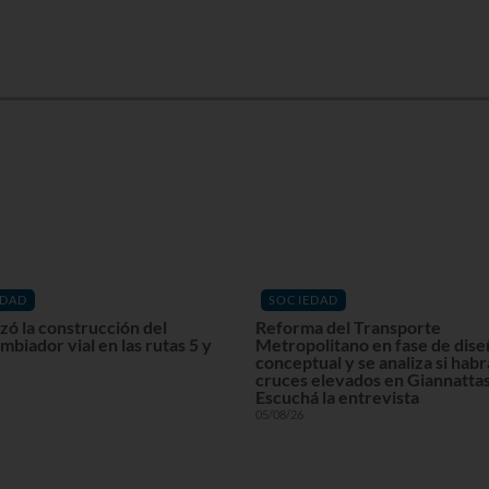
EDAD
SOCIEDAD
ó la construcción del
Reforma del Transporte
mbiador vial en las rutas 5 y
Metropolitano en fase de dis
conceptual y se analiza si habr
cruces elevados en Giannattas
Escuchá la entrevista
05/08/26