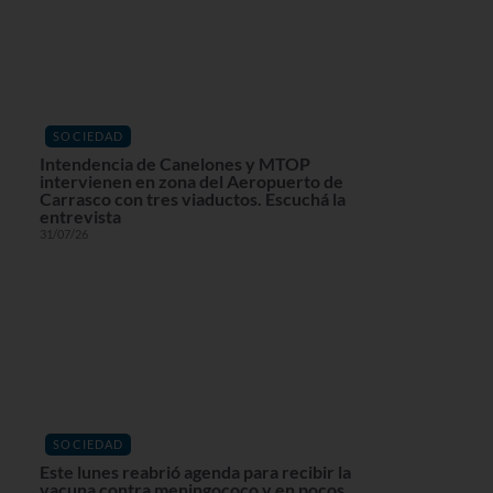
SOCIEDAD
Intendencia de Canelones y MTOP
intervienen en zona del Aeropuerto de
Carrasco con tres viaductos. Escuchá la
entrevista
31/07/26
SOCIEDAD
Este lunes reabrió agenda para recibir la
vacuna contra meningococo y en pocos