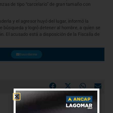
nzas de tipo “carcelario” de gran tamaño con
derla y el agresor huyó del lugar, informó la
 de búsqueda y logró detener al hombre, a quien se
ón. El acusado está a disposición de la Fiscalía de
Suscribirme