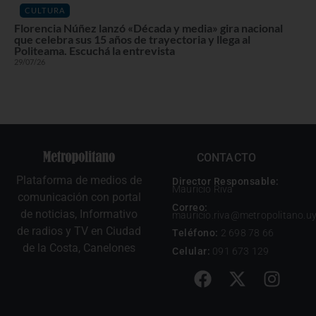
CULTURA
Florencia Núñez lanzó «Década y media» gira nacional
que celebra sus 15 años de trayectoria y llega al
Politeama. Escuchá la entrevista
29/07/26
CONTACTO
Plataforma de medios de
Director Responsable:
Mauricio Riva
comunicación con portal
Correo:
de noticias, Informativo
mauricio.riva@metropolitano.u
de radios y TV en Ciudad
Teléfono:
2 698 78 66
de la Costa, Canelones
Celular:
091 673 129