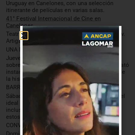
Uruguay en Canelones, con una selección
itinerante de películas en varias salas.
41° Festival Internacional de Cine en
Canelones
Teatro AlSur de Atlántida (Roger Balet esq. Av.
Artigas)
UNA MIRADA HONESTA
Jueves 6 de abril, 20:30 horas – Documental
sobre Eduardo Longoni, el fotógrafo que retrató
instantes decisivos de los últimos 40 años de
la historia argentina.
BARRIO MODELO
Sábado 8 de abril, 20:30 horas – Abrazando el
ideal del socialismo, Silvia abandona todo,
incluso a sus hijos, para mudarse a uno de
estos departamentos y escribir una novela.
CONVERSACIONES SOBRE EL ODIO
Domingo 9 de abril, 19:30 horas – Contra el