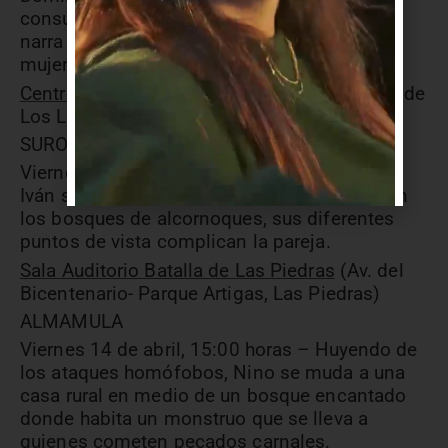
consumo irreal de la felicidad y el bienestar
narra en tiempo real, la despedida de dos
mujeres enfermas.
Centro Cultural Serendipia de Solymar
(Calle de
Los Leones y Calle70)
SURO
Viernes 14 de abril, 21:00 horas – Helena e
Iván se proponen construir una nueva vida en
los bosques de alcornoques, sus diferentes
puntos de vista complican la pareja.
Sala Auditorio Batalla de Las Piedras
(Av. del
Bicentenario- Parque Artigas, Las Piedras)
ALMAMULA
Viernes 14 de abril, 15:00 horas – Huyendo de
los ataques homófobos, Nino se muda a una
casa rural en medio de un bosque encantado
donde habita un monstruo que se lleva a
quienes cometen pecados carnales.