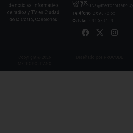
Correo:
de noticias, Informativo
mauricio.riva@metropolitano.u
de radios y TV en Ciudad
Teléfono:
2 698 78 66
de la Costa, Canelones
Celular:
091 673 129
Diseñado por
PROCODE
Copyright © 2026
METROPOLITANO