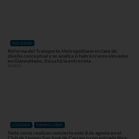
SOCIEDAD
Reforma del Transporte Metropolitano en fase de
diseño conceptual y se analiza si habrá cruces elevados
en Giannattasio. Escuchá la entrevista
05/08/26
,
CULTURA
TIEMPO LIBRE
Siete coros realizan concierto este 8 de agosto en el
Club de Leones San José de Carrasco con entrada libre.