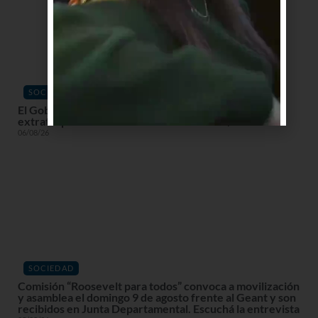
SOCIEDAD
El Gobierno declara alerta roja en la costa por ciclón
extratropical con vientos de hasta 120 km/h
06/08/26
SOCIEDAD
Comisión “Roosevelt para todos” convoca a movilización
y asamblea el domingo 9 de agosto frente al Geant y son
recibidos en Junta Departamental. Escuchá la entrevista