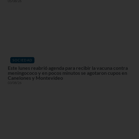
05/08/26
SOCIEDAD
Este lunes reabrió agenda para recibir la vacuna contra
meningococo y en pocos minutos se agotaron cupos en
Canelones y Montevideo
03/08/26